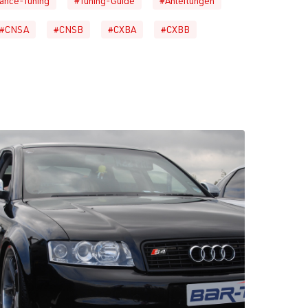
ance-Tuning
#Tuning-Guide
#Anleitungen
#CNSA
#CNSB
#CXBA
#CXBB