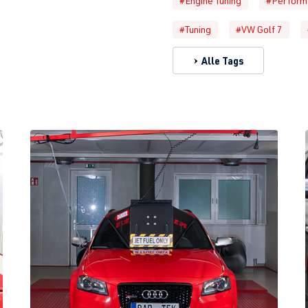
#Engine Tuning
#Perform
#Tuning
#VW Golf 7
Alle Tags