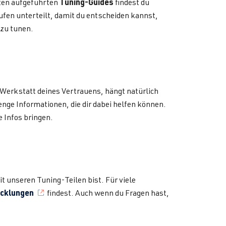
Tuning-Guides
nten aufgeführten
findest du
ufen unterteilt, damit du entscheiden kannst,
 zu tunen.
 Werkstatt deines Vertrauens, hängt natürlich
nge Informationen, die dir dabei helfen können.
e Infos bringen.
t unseren Tuning-Teilen bist. Für viele
icklungen
findest. Auch wenn du Fragen hast,