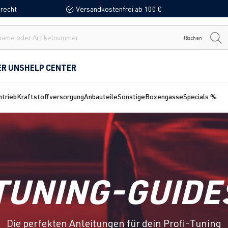
recht
Versandkostenfrei ab 100 €
löschen
ER UNS
HELP CENTER
ntrieb
Kraftstoffversorgung
Anbauteile
Sonstige
Boxengasse
Specials %
TUNING-GUIDE
Die perfekten Anleitungen für dein Profi-Tuning