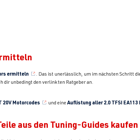
rmitteln
rs ermitteln
. Das ist unerlässlich, um im nächsten Schritt di
h dir unbedingt den verlinkten Ratgeber an.
8T 20V Motorcodes
Auflistung aller 2.0 TFSI EA11
und eine
 Teile aus den Tuning-Guides kaufen