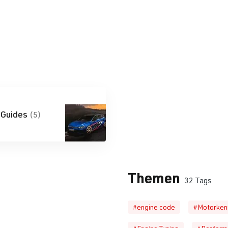
-Guides
(5)
Themen
32 Tags
#engine code
#Motorken