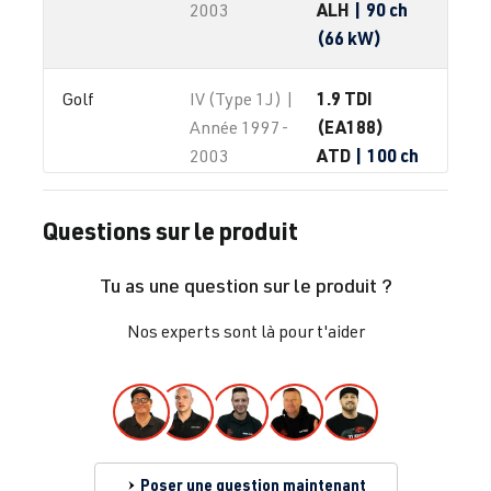
ALH
| 90 ch
2003
(66 kW)
1.9 TDI
Golf
IV (Type 1J) |
(EA188)
Année 1997-
ATD
| 100 ch
2003
(74 kW)
Questions sur le produit
1.9 TDI
Golf
IV (Type 1J) |
(EA188)
Année 1997-
Tu as une question sur le produit ?
AXR
| 100 ch
2003
(74 kW)
Nos experts sont là pour t'aider
Poser une question maintenant