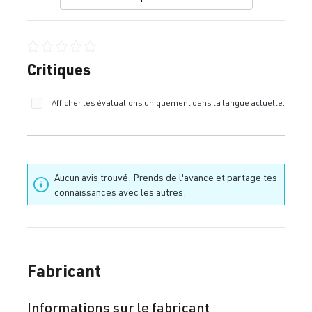
Note moyenne de 0 sur 5 étoiles
Critiques
Afficher les évaluations uniquement dans la langue actuelle.
Aucun avis trouvé. Prends de l'avance et partage tes
connaissances avec les autres.
Fabricant
Informations sur le fabricant