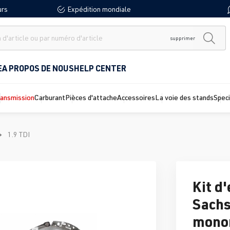
urs
Expédition mondiale
supprimer
E
A PROPOS DE NOUS
HELP CENTER
ransmission
Carburant
Pièces d'attache
Accessoires
La voie des stands
Spec
1.9 TDI
Kit d
Sachs
mono