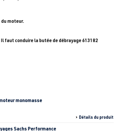
é du moteur.
Il faut
conduire
la butée de débrayage
613182
nt moteur monomasse
Détails du produit
rayages Sachs Performance