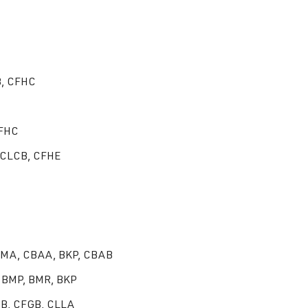
B, CFHC
CFHC
, CLCB, CFHE
 BMA, CBAA, BKP, CBAB
, BMP, BMR, BKP
BB, CFGB, CLLA