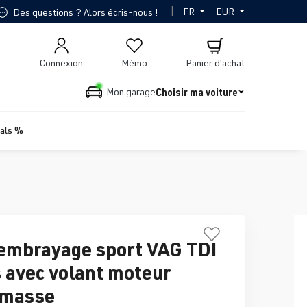
|
FR
EUR
Des questions ? Alors écris-nous !
Connexion
Mémo
Panier d'achat
Choisir ma voiture
Mon garage
ials %
'embrayage sport VAG TDI
 avec volant moteur
masse