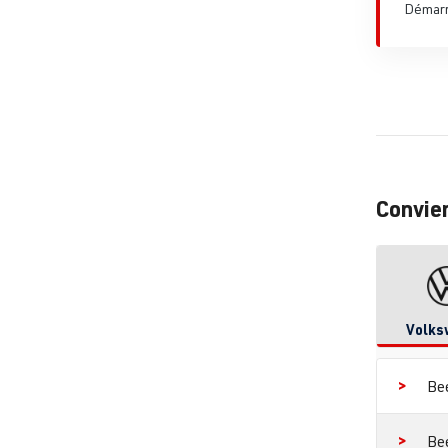
Démarre
Convie
Volks
Be
Be