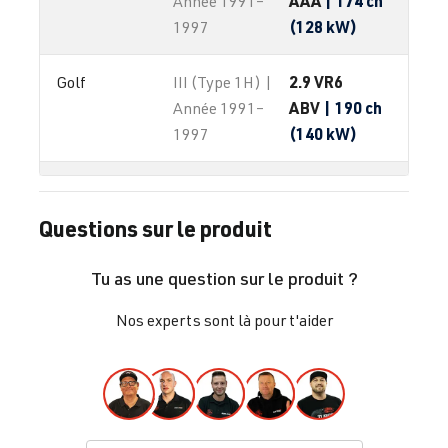
AAA
| 174 ch
Année 1991–
(128 kW)
1997
2.9 VR6
Golf
III (Type 1H) |
ABV
| 190 ch
Année 1991–
(140 kW)
1997
1.9 TDI
Golf
IV (Type 1J) |
(EA180)
Année 1997-
Questions sur le produit
AGR
| 90 ch
2003
(66 kW)
Tu as une question sur le produit ?
Nos experts sont là pour t'aider
1.9 TDI
Golf
IV (Type 1J) |
(EA180)
Année 1997-
AHF
| 110 ch
2003
(81 kW)