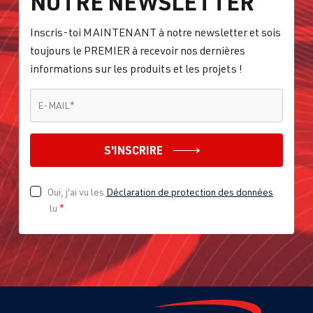
NOTRE NEWSLETTER
1.9 TDI
Passat
B5 (Type 3B)
(EA180)
| Année
Inscris-toi MAINTENANT à notre newsletter et sois
AFN
| 110 ch
1996-2000
toujours le PREMIER à recevoir nos dernières
(81 kW)
informations sur les produits et les projets !
E-MAIL
*
1.9 TDI
Passat
B5 (Type 3B)
E-MAIL
*
(EA188)
| Année
1996-2000
S'INSCRIRE
1.9 TDI PD
Passat
B5 (Type 3B)
Oui, j'ai vu les
Déclaration de protection des données
(EA188)
| Année
lu
*
1996-2000
2.8 VR6
Sharan
I (Type 7M8) |
AAA
| 174 ch
Année 1995-
(128 kW)
2000