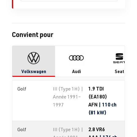
Convient pour
Volkswagen
Audi
Seat
1.9 TDI
Golf
III (Type 1H) |
(EA180)
Année 1991–
AFN
| 110 ch
1997
(81 kW)
2.8 VR6
Golf
III (Type 1H) |