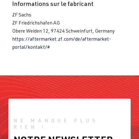
Informations sur le fabricant
ATD
| 100 ch
2003
(74 kW)
ZF Sachs
ZF Friedrichshafen AG
1.9 TDI
Golf
IV (Type 1J) |
Obere Weiden 12, 97424 Schweinfurt, Germany
(EA188)
Année 1997-
https://aftermarket.zf.com/de/aftermarket-
AXR
| 100 ch
2003
portal/kontakt/#
(74 kW)
2.8 VR6
Golf
IV (Type 1J) |
Année 1997-
2003
2.8 VR6
Passat
B3 (Type
AAA
| 174 ch
31/35i) |
(128 kW)
Année 1988-
NE MANQUE PLUS
1993
RIEN !