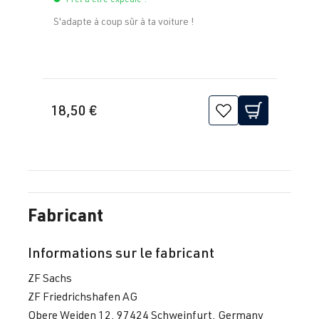
(110 kW)
(Type
S'adapte à coup sûr à ta voiture !
1J2/1J5/1JM
) | Année
1998–2005
18,50 €
1.8T
Jetta / Vento / 
IV -
ARX
| 150 ch
Bora
Jetta/Bora -
(110 kW)
(Type
1J2/1J5/1JM
) | Année
1998–2005
Fabricant
1.8T
Jetta / Vento / 
IV -
Informations sur le fabricant
AUM
| 150 ch
Bora
Jetta/Bora -
ZF Sachs
(110 kW)
(Type
ZF Friedrichshafen AG
1J2/1J5/1JM
Obere Weiden 12, 97424 Schweinfurt, Germany
) | Année