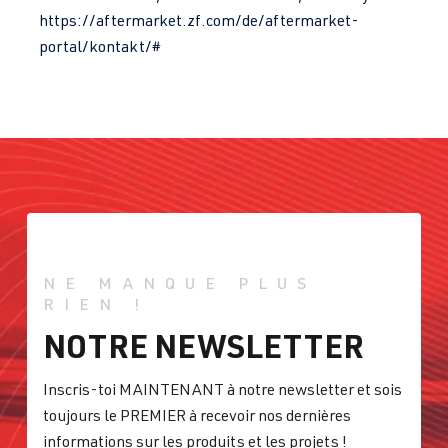
https://aftermarket.zf.com/de/aftermarket-
1998–2005
portal/kontakt/#
1.8T
Jetta / Vento / 
IV -
AUQ
| 180 ch
Bora
Jetta/Bora -
(132 kW)
(Type
1J2/1J5/1JM
) | Année
1998–2005
1.8T
Polo
IV (Type 9N3)
NE MANQUE PLUS
BBU
| 180 ch
| Année
RIEN !
(132 kW)
2005–2009
NOTRE NEWSLETTER
1.8T
Polo
IV (Type 9N3)
Inscris-toi MAINTENANT à notre newsletter et sois
BJX
| 150 ch
| Année
toujours le PREMIER à recevoir nos dernières
(110 kW)
2005–2009
informations sur les produits et les projets !