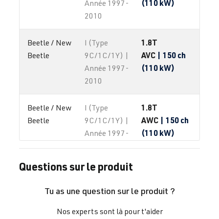
(110 kW)
Année 1997-
2010
1.8T
Beetle / New 
I (Type
AVC
| 150 ch
Beetle
9C/1C/1Y) |
(110 kW)
Année 1997-
2010
1.8T
Beetle / New 
I (Type
AWC
| 150 ch
Beetle
9C/1C/1Y) |
(110 kW)
Année 1997-
2010
Questions sur le produit
1.8T
Beetle / New 
I (Type
AWP
| 180 ch
Beetle
9C/1C/1Y) |
Tu as une question sur le produit ?
(132 kW)
Année 1997-
2010
Nos experts sont là pour t'aider