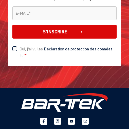
E-MAIL
*
E-MAIL
*
S'INSCRIRE
Oui, j'ai vu les
Déclaration de protection des données
lu
*