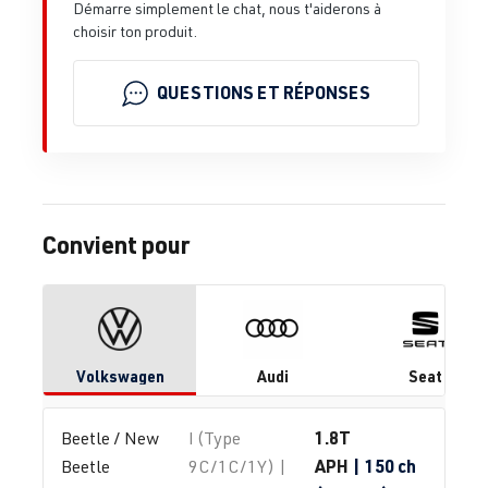
Démarre simplement le chat, nous t'aiderons à
choisir ton produit.
QUESTIONS ET RÉPONSES
Convient pour
Volkswagen
Audi
Seat
1.8T
Beetle / New 
I (Type
APH
| 150 ch
Beetle
9C/1C/1Y) |