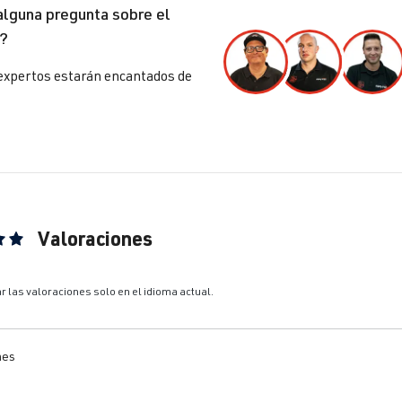
alguna pregunta sobre el
?
lf
VII (Tipo AU) | Año 2012-2019
expertos estarán encantados de
lf
VII (Tipo AU) | Año 2012-2019
lf
VII (Tipo AU) | Año 2012-2019
Valoraciones
ón promedio de 5 de 5 estrellas
lf
VII (Tipo AU) | Año 2012-2019
r las valoraciones solo en el idioma actual.
lf
VII (Tipo AU) | Año 2012-2019
nes