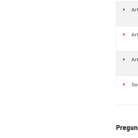
Ar
Ar
Ar
Go
Go
Pregunt
Go