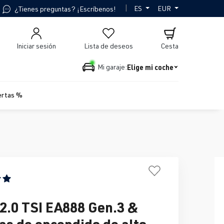
|
ES
EUR
¿Tienes preguntas? ¡Escríbenos!
Iniciar sesión
Lista de deseos
Cesta
Elige mi coche
Mi garaje:
ertas %
n promedio de 5 de 5 estrellas
 2.0 TSI EA888 Gen.3 &
as de encendido de alto