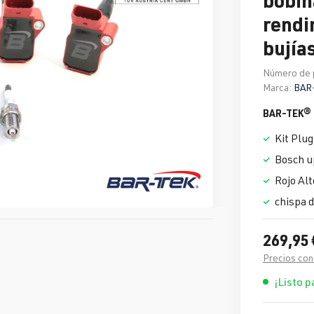
rendi
bujía
Número de 
Marca:
BAR
BAR-TEK® K
Kit Plug
Bosch up
Rojo Al
chispa d
269,95 
Precios con
¡Listo p