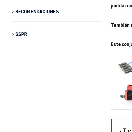
podría ro
RECOMENDACIONES
También e
GSPR
Este conj
¿Tie