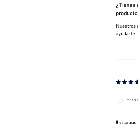
¿Tienes 
producto
Go
Nuestros 
ayudarte
Go
Go
Calificaci
Go
Mostra
Go
8
valoracio