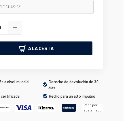
chasis
*
DE CHASIS
*
A LA CESTA
s a nivel mundial
Derecho de devolución de 30 
días
 certificada
Hecho para un alto impulso
Pago por
adelantado