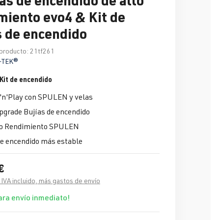
miento evo4 & Kit de
s de encendido
producto:
21tf261
-TEK®
it de encendido
'n'Play con SPULEN y velas
grade Bujías de encendido
to Rendimiento SPULEN
e encendido más estable
€
 IVA incluido, más gastos de envío
ara envío inmediato!