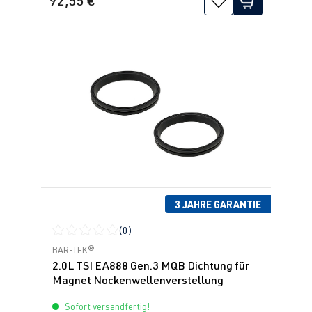
92,55 €
3 JAHRE GARANTIE
(0)
Durchschnittliche Bewertung von 0 von 5 Sternen
BAR-TEK®
2.0L TSI EA888 Gen.3 MQB Dichtung für
Magnet Nockenwellenverstellung
Sofort versandfertig!