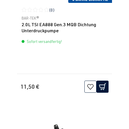
(0)
Durchschnittliche Bewertung von 0 von 5 Sternen
BAR-TEK®
2.0L TSI EA888 Gen.3 MQB Dichtung
Unterdruckpumpe
Sofort versandfertig!
11,50 €