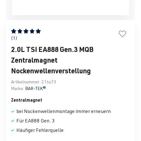
Durchschnittliche Bewertung von 5 von 5 Sternen
(1)
2.0L TSI EA888 Gen.3 MQB
Zentralmagnet
Nockenwellenverstellung
Artikelnummer:
21tsi73
Marke:
BAR-TEK®
Zentralmagnet
bei Nockenwellenmontage immer erneuern
Für EA888 Gen. 3
Häufiger Fehlerquelle