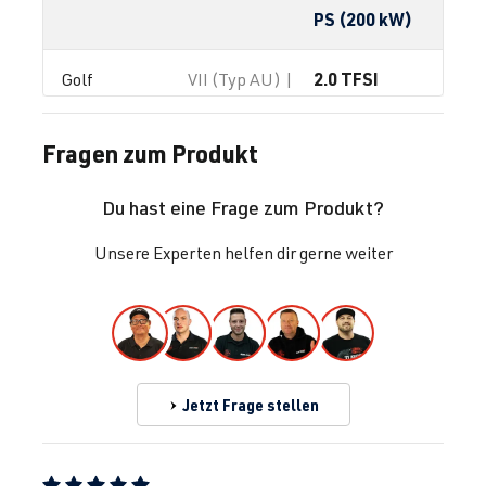
PS (200 kW)
2.0 TFSI
Golf
VII (Typ AU) |
(EA888 Gen.
BJ 2012-2019
3)
Fragen zum Produkt
CHHA
| 230
PS (169 kW)
Du hast eine Frage zum Produkt?
2.0 TFSI
Golf
VII (Typ AU) |
Unsere Experten helfen dir gerne weiter
(EA888 Gen.
BJ 2012-2019
3)
CHHB
| 220
PS (162 kW)
Jetzt Frage stellen
2.0 TFSI
Golf
VII (Typ AU) |
(EA888 Gen.
BJ 2012-2019
3)