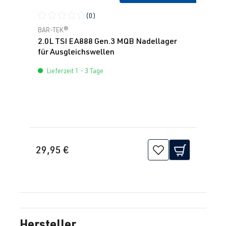
(0)
Durchschnittliche Bewertung von 0 von 5 Sternen
BAR-TEK®
2.0L TSI EA888 Gen.3 MQB Nadellager
für Ausgleichswellen
Lieferzeit 1 - 3 Tage
29,95 €
Hersteller