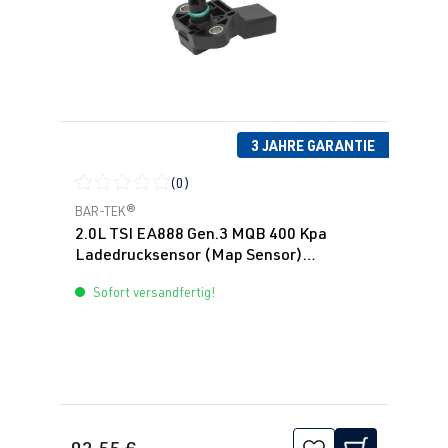
3 JAHRE GARANTIE
(0)
Durchschnittliche Bewertung von 0 von 5 Sternen
BAR-TEK®
2.0L TSI EA888 Gen.3 MQB 400 Kpa
Ladedrucksensor (Map Sensor)
Druckrohr
Sofort versandfertig!