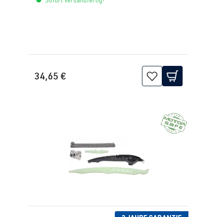
3)
CZPC
| 200
PS (147 kW)
2.0 TFSI
Polo
VI (Typ AW) |
(EA888 Gen.
BJ 2017->
34,65 €
3)
DKZC
| 200
PS (147 kW)
2.0 TFSI
Scirocco
III (Typ 13) |
(EA888 Gen.
BJ 2008-2017
3)
CULA
| 180
PS (132 kW)
2.0 TFSI
Scirocco
III (Typ 13) |