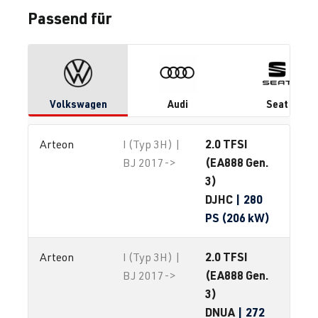
Passend für
Volkswagen
Audi
Seat
2.0 TFSI
Arteon
I (Typ 3H) |
(EA888 Gen.
BJ 2017->
3)
DJHC
| 280
PS (206 kW)
2.0 TFSI
Arteon
I (Typ 3H) |
(EA888 Gen.
BJ 2017->
3)
DNUA
| 272