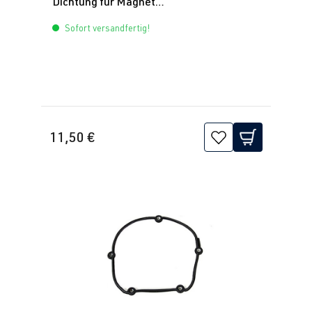
2.0 TFSI
Golf
VII (Typ AU) |
Dichtung für Magnet
Nockenwellenverstellung
(EA888 Gen.
BJ 2012-2019
Sofort versandfertig!
3)
CXCA
| 210
PS (155 kW)
2.0 TFSI
Golf
VII (Typ AU) |
(EA888 Gen.
BJ 2012-2019
11,50 €
3)
CXCB
| 220
PS (162 kW)
2.0 TFSI
Golf
VII (Typ AU) |
(EA888 Gen.
BJ 2012-2019
3)
CXDB
| 230
PS (169 kW)