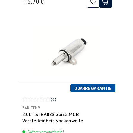
115,70 €
3 JAHRE GARANTIE
(0)
Durchschnittliche Bewertung von 0 von 5 Sternen
BAR-TEK®
2.0L TSI EA888 Gen.3 MQB
Verstelleinheit Nockenwelle
Sofort versandfertig!