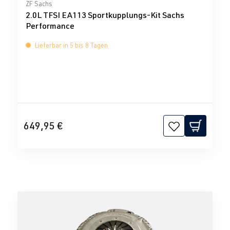
Durchschnittliche Bewertung von 5 von 5 Sternen
ZF Sachs
2.0L TFSI EA113 Sportkupplungs-Kit Sachs
Performance
Lieferbar in 5 bis 8 Tagen
649,95 €