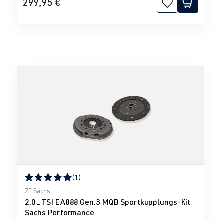
299,95 €
(1)
Durchschnittliche Bewertung von 5 von 5 Sternen
ZF Sachs
2.0L TSI EA888 Gen.3 MQB Sportkupplungs-Kit
Sachs Performance