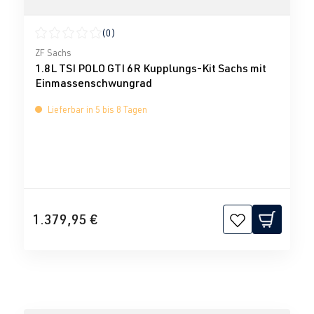
(0)
Durchschnittliche Bewertung von 0 von 5 Sternen
ZF Sachs
1.8L TSI POLO GTI 6R Kupplungs-Kit Sachs mit
Einmassenschwungrad
Lieferbar in 5 bis 8 Tagen
1.379,95 €