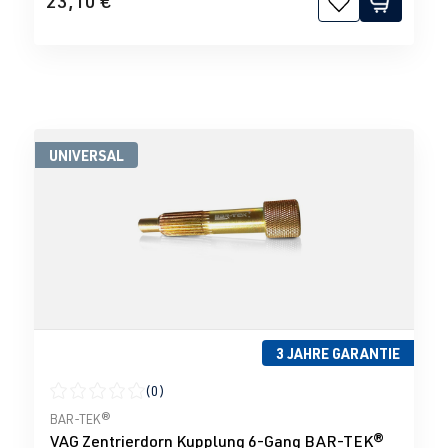
23,10 €
UNIVERSAL
3 JAHRE GARANTIE
(0)
Durchschnittliche Bewertung von 0 von 5 Sternen
BAR-TEK®
VAG Zentrierdorn Kupplung 6-Gang BAR-TEK®