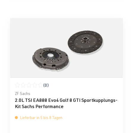
(0)
Durchschnittliche Bewertung von 0 von 5 Sternen
ZF Sachs
2.0L TSI EA888 Evo4 Golf 8 GTI Sportkupplungs-
Kit Sachs Performance
Lieferbar in 5 bis 8 Tagen