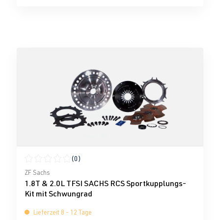
(0)
Durchschnittliche Bewertung von 0 von 5 Sternen
ZF Sachs
1.8T & 2.0L TFSI SACHS RCS Sportkupplungs-
Kit mit Schwungrad
Lieferzeit 8 - 12 Tage