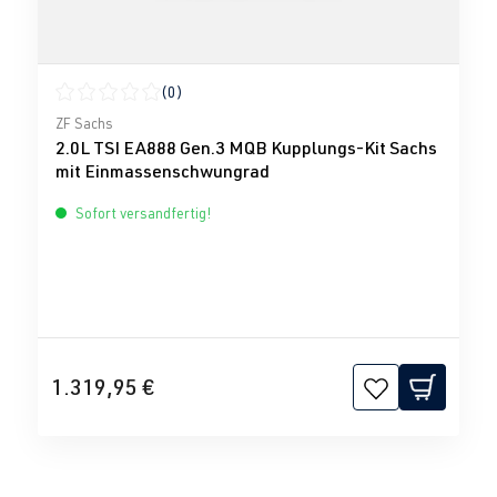
(0)
Durchschnittliche Bewertung von 0 von 5 Sternen
ZF Sachs
2.0L TSI EA888 Gen.3 MQB Kupplungs-Kit Sachs
mit Einmassenschwungrad
Sofort versandfertig!
1.319,95 €