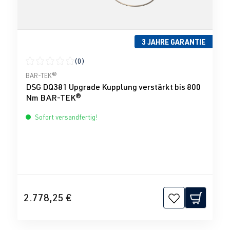
3 JAHRE GARANTIE
(0)
Durchschnittliche Bewertung von 0 von 5 Sternen
BAR-TEK®
DSG DQ381 Upgrade Kupplung verstärkt bis 800
Nm BAR-TEK®
Sofort versandfertig!
2.778,25 €