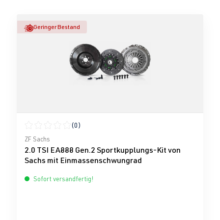
Geringer Bestand
(0)
Durchschnittliche Bewertung von 0 von 5 Sternen
ZF Sachs
2.0 TSI EA888 Gen.2 Sportkupplungs-Kit von
Sachs mit Einmassenschwungrad
Sofort versandfertig!