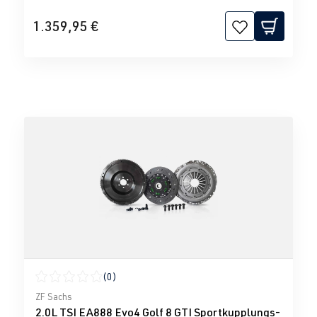
1.359,95 €
(0)
Durchschnittliche Bewertung von 0 von 5 Sternen
ZF Sachs
2.0L TSI EA888 Evo4 Golf 8 GTI Sportkupplungs-