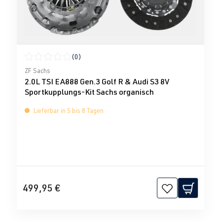
(0)
Durchschnittliche Bewertung von 0 von 5 Sternen
ZF Sachs
2.0L TSI EA888 Gen.3 Golf R & Audi S3 8V
Sportkupplungs-Kit Sachs organisch
Lieferbar in 5 bis 8 Tagen
499,95 €