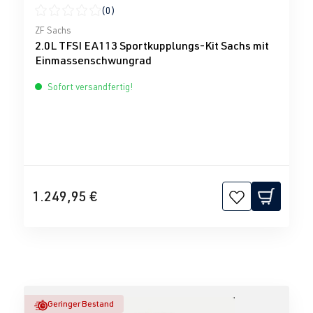
(0)
Durchschnittliche Bewertung von 0 von 5 Sternen
ZF Sachs
2.0L TFSI EA113 Sportkupplungs-Kit Sachs mit
Einmassenschwungrad
Sofort versandfertig!
1.249,95 €
Geringer Bestand