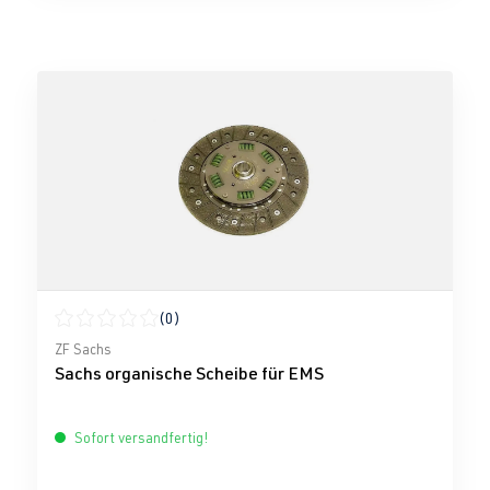
(0)
Durchschnittliche Bewertung von 0 von 5 Sternen
ZF Sachs
Sachs organische Scheibe für EMS
Sofort versandfertig!