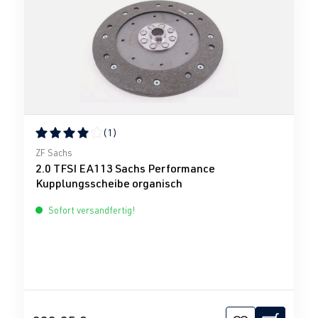
(1)
Durchschnittliche Bewertung von 4 von 5 Sternen
ZF Sachs
2.0 TFSI EA113 Sachs Performance
Kupplungsscheibe organisch
Sofort versandfertig!