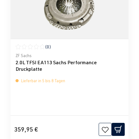
(0)
Durchschnittliche Bewertung von 0 von 5 Sternen
ZF Sachs
2.0L TFSI EA113 Sachs Performance
Druckplatte
Lieferbar in 5 bis 8 Tagen
359,95 €