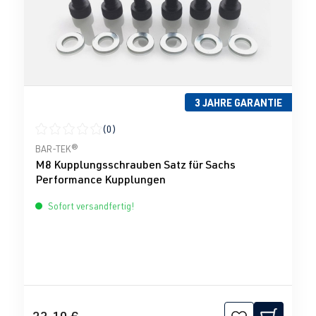
3 JAHRE GARANTIE
(0)
Durchschnittliche Bewertung von 0 von 5 Sternen
BAR-TEK®
M8 Kupplungsschrauben Satz für Sachs
Performance Kupplungen
Sofort versandfertig!