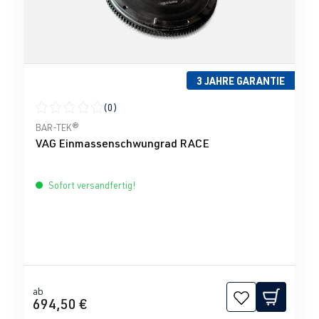
3 JAHRE GARANTIE
(0)
Durchschnittliche Bewertung von 0 von 5 Sternen
BAR-TEK®
VAG Einmassenschwungrad RACE
Sofort versandfertig!
ab
694,50 €