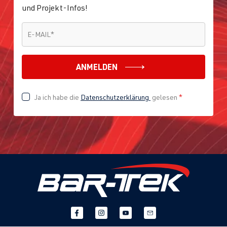
und Projekt-Infos!
E-MAIL
*
E-MAIL
*
ANMELDEN
Ja ich habe die
Datenschutzerklärung
gelesen
*