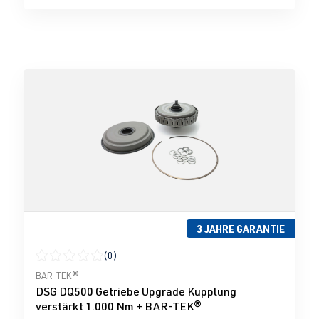
3 JAHRE GARANTIE
(0)
Durchschnittliche Bewertung von 0 von 5 Sternen
BAR-TEK®
DSG DQ500 Getriebe Upgrade Kupplung
verstärkt 1.000 Nm + BAR-TEK®