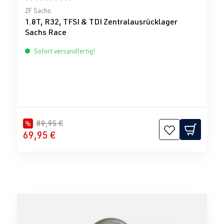
Durchschnittliche Bewertung von 5 von 5 Sternen
ZF Sachs
1.8T, R32, TFSI & TDI Zentralausrücklager
Sachs Race
Sofort versandfertig!
89,95 €
%
69,95 €