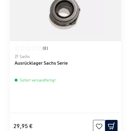
(0)
Durchschnittliche Bewertung von 0 von 5 Sternen
ZF Sachs
Ausrücklager Sachs Serie
Sofort versandfertig!
29,95 €