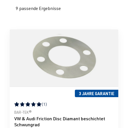
9 passende Ergebnisse
3 JAHRE GARANTIE
(1)
Durchschnittliche Bewertung von 5 von 5 Sternen
BAR-TEK®
VW & Audi Friction Disc Diamant beschichtet
Schwungrad