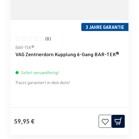
3 JAHRE GARANTIE
(0)
Durchschnittliche Bewertung von 0 von 5 Sternen
BAR-TEK®
VAG Zentrierdorn Kupplung 6-Gang BAR-TEK®
Sofort versandfertig!
Passt garantiert in dein Auto!
59,95 €