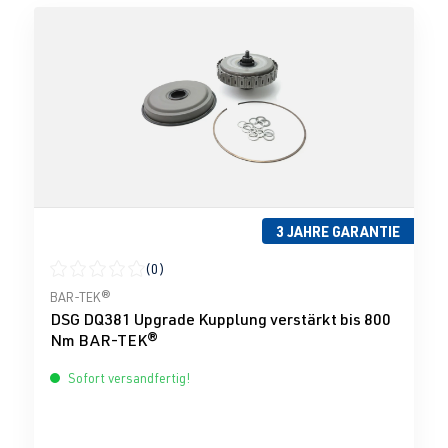
3 JAHRE GARANTIE
(0)
Durchschnittliche Bewertung von 0 von 5 Sternen
BAR-TEK®
DSG DQ381 Upgrade Kupplung verstärkt bis 800
Nm BAR-TEK®
Sofort versandfertig!