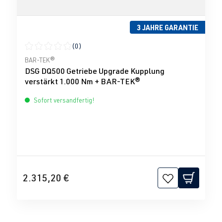
3 JAHRE GARANTIE
(0)
Durchschnittliche Bewertung von 0 von 5 Sternen
BAR-TEK®
DSG DQ500 Getriebe Upgrade Kupplung
verstärkt 1.000 Nm + BAR-TEK®
Sofort versandfertig!
2.315,20 €