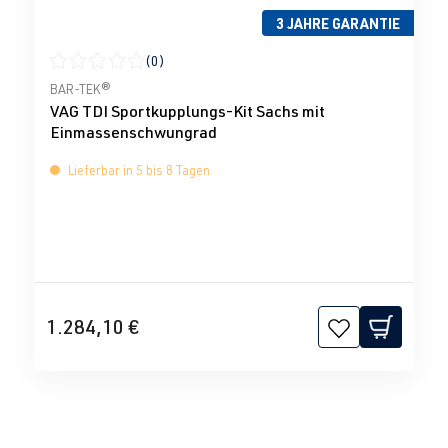
3 JAHRE GARANTIE
(0)
Durchschnittliche Bewertung von 0 von 5 Sternen
BAR-TEK®
VAG TDI Sportkupplungs-Kit Sachs mit
Einmassenschwungrad
Lieferbar in 5 bis 8 Tagen
1.284,10 €