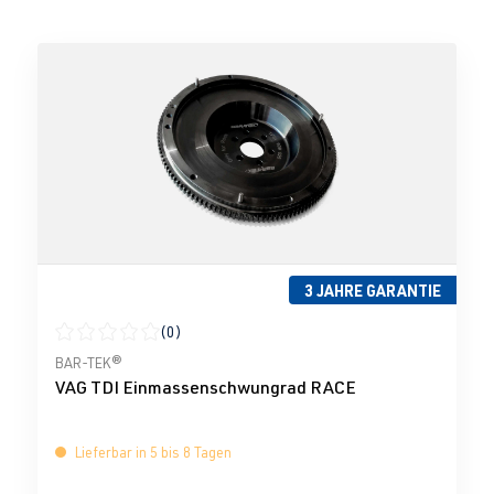
3 JAHRE GARANTIE
(0)
Durchschnittliche Bewertung von 0 von 5 Sternen
BAR-TEK®
VAG TDI Einmassenschwungrad RACE
Lieferbar in 5 bis 8 Tagen