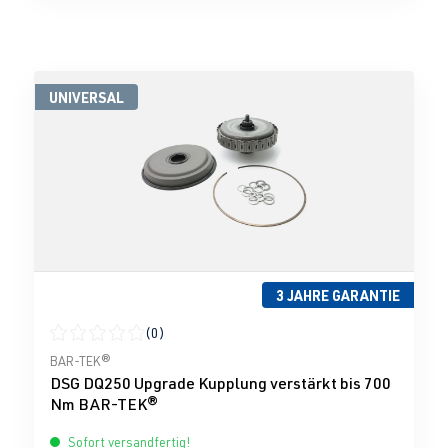
UNIVERSAL
3 JAHRE GARANTIE
(0)
Durchschnittliche Bewertung von 0 von 5 Sternen
BAR-TEK®
DSG DQ250 Upgrade Kupplung verstärkt bis 700
Nm BAR-TEK®
Sofort versandfertig!