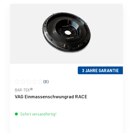
3 JAHRE GARANTIE
(0)
Durchschnittliche Bewertung von 0 von 5 Sternen
BAR-TEK®
VAG Einmassenschwungrad RACE
Sofort versandfertig!