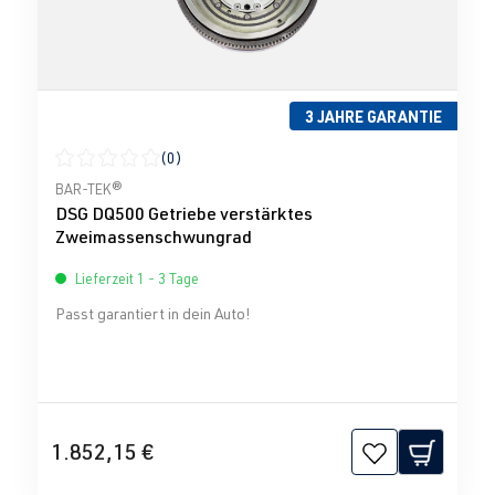
3 JAHRE GARANTIE
(0)
Durchschnittliche Bewertung von 0 von 5 Sternen
BAR-TEK®
DSG DQ500 Getriebe verstärktes
Zweimassenschwungrad
Lieferzeit 1 - 3 Tage
Passt garantiert in dein Auto!
1.852,15 €