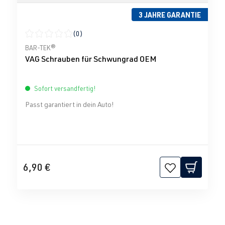
3 JAHRE GARANTIE
(0)
Durchschnittliche Bewertung von 0 von 5 Sternen
BAR-TEK®
VAG Schrauben für Schwungrad OEM
Sofort versandfertig!
Passt garantiert in dein Auto!
6,90 €