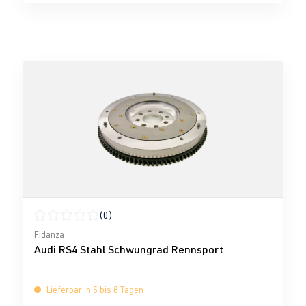
(0)
Durchschnittliche Bewertung von 0 von 5 Sternen
Fidanza
Audi RS4 Stahl Schwungrad Rennsport
Lieferbar in 5 bis 8 Tagen