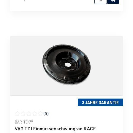
3 JAHRE GARANTIE
(0)
Durchschnittliche Bewertung von 0 von 5 Sternen
BAR-TEK®
VAG TDI Einmassenschwungrad RACE