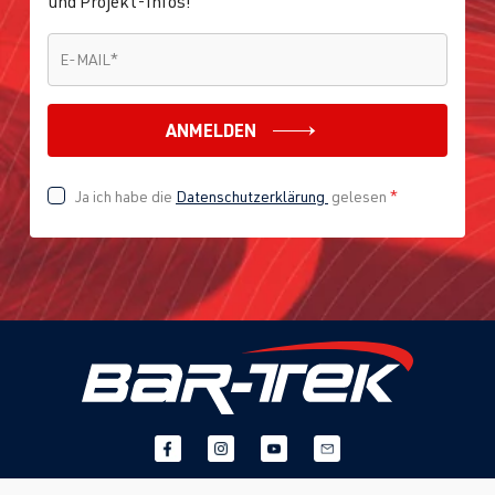
und Projekt-Infos!
E-MAIL
*
E-MAIL
*
ANMELDEN
Ja ich habe die
Datenschutzerklärung
gelesen
*