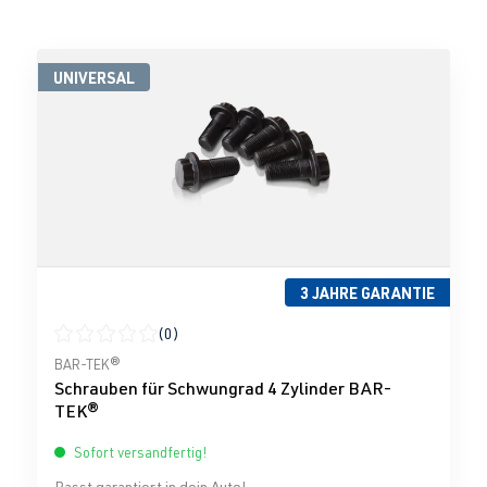
UNIVERSAL
3 JAHRE GARANTIE
(0)
Durchschnittliche Bewertung von 0 von 5 Sternen
BAR-TEK®
Schrauben für Schwungrad 4 Zylinder BAR-
TEK®
Sofort versandfertig!
Passt garantiert in dein Auto!