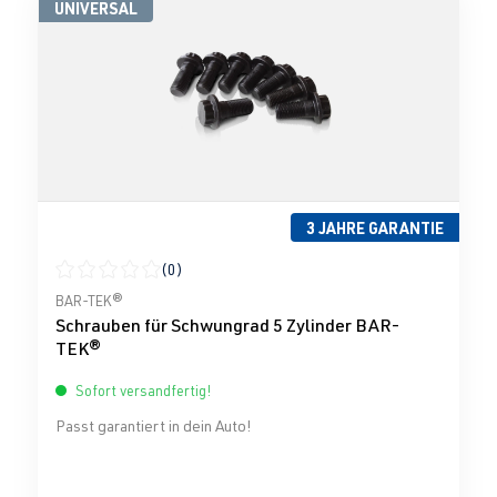
UNIVERSAL
3 JAHRE GARANTIE
(0)
Durchschnittliche Bewertung von 0 von 5 Sternen
BAR-TEK®
Schrauben für Schwungrad 5 Zylinder BAR-
TEK®
Sofort versandfertig!
Passt garantiert in dein Auto!