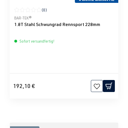
(0)
Durchschnittliche Bewertung von 0 von 5 Sternen
BAR-TEK®
1.8T Stahl Schwungrad Rennsport 228mm
Sofort versandfertig!
192,10 €