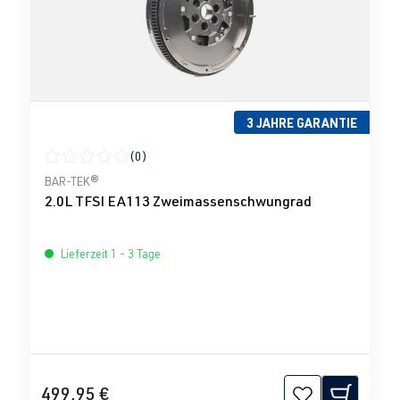
3 JAHRE GARANTIE
(0)
Durchschnittliche Bewertung von 0 von 5 Sternen
BAR-TEK®
2.0L TFSI EA113 Zweimassenschwungrad
Lieferzeit 1 - 3 Tage
499,95 €