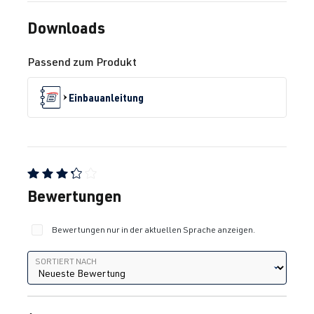
Downloads
Passend zum Produkt
Einbauanleitung
Durchschnittliche Bewertung von 3.25 von 5 Sternen
Bewertungen
Bewertungen nur in der aktuellen Sprache anzeigen.
Sortiert nach
SORTIERT NACH