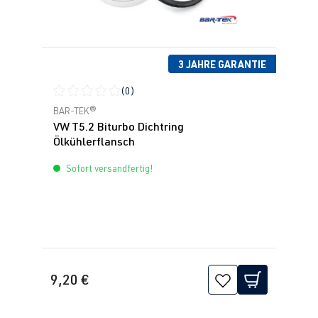
3 JAHRE GARANTIE
(0)
Durchschnittliche Bewertung von 0 von 5 Sternen
BAR-TEK®
VW T5.2 Biturbo Dichtring
Ölkühlerflansch
Sofort versandfertig!
9,20 €