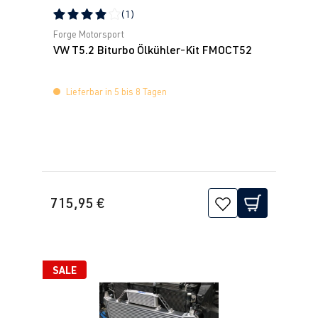
(1)
Durchschnittliche Bewertung von 4 von 5 Sternen
Forge Motorsport
VW T5.2 Biturbo Ölkühler-Kit FMOCT52
Lieferbar in 5 bis 8 Tagen
715,95 €
SALE