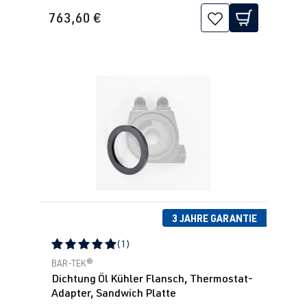
763,60 €
3 JAHRE GARANTIE
(1)
Durchschnittliche Bewertung von 5 von 5 Sternen
BAR-TEK®
Dichtung Öl Kühler Flansch, Thermostat-
Adapter, Sandwich Platte