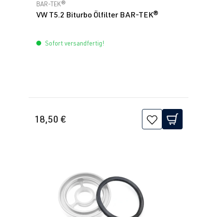
Durchschnittliche Bewertung von 0 von 5 Sternen
BAR-TEK®
VW T5.2 Biturbo Ölfilter BAR-TEK®
Sofort versandfertig!
18,50 €