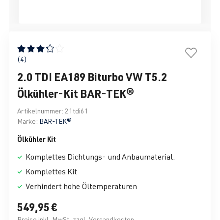
Durchschnittliche Bewertung von 3.25 von 5 Sternen
(4)
2.0 TDI EA189 Biturbo VW T5.2
Ölkühler-Kit BAR-TEK®
Artikelnummer:
21tdi61
Marke:
BAR-TEK®
Ölkühler Kit
Komplettes Dichtungs- und Anbaumaterial.
Komplettes Kit
Verhindert hohe Öltemperaturen
549,95 €
Preise inkl. MwSt. zzgl. Versandkosten