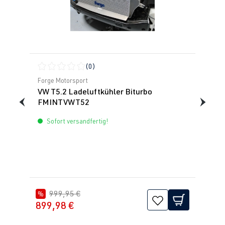
(0)
Durchschnittliche Bewertung von 0 von 5 Sternen
Forge Motorsport
VW T5.2 Ladeluftkühler Biturbo
FMINTVWT52
Sofort versandfertig!
999,95 €
%
899,98 €