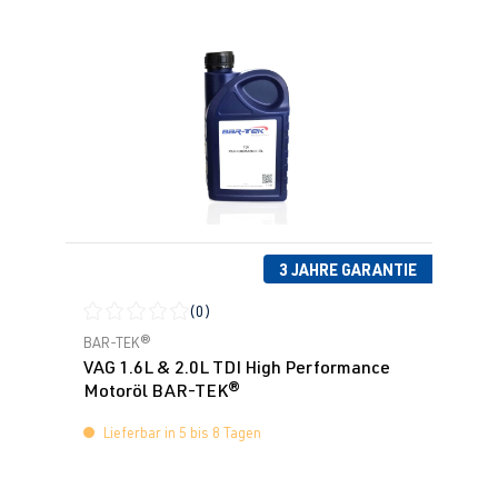
3 JAHRE GARANTIE
(0)
Durchschnittliche Bewertung von 0 von 5 Sternen
BAR-TEK®
VAG 1.6L & 2.0L TDI High Performance
Motoröl BAR-TEK®
Lieferbar in 5 bis 8 Tagen