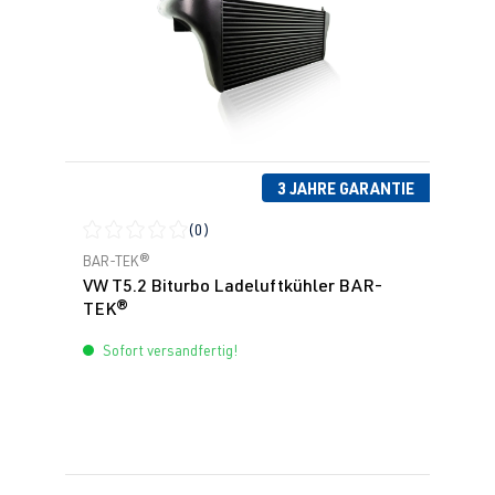
3 JAHRE GARANTIE
(0)
Durchschnittliche Bewertung von 0 von 5 Sternen
BAR-TEK®
VW T5.2 Biturbo Ladeluftkühler BAR-
TEK®
Sofort versandfertig!