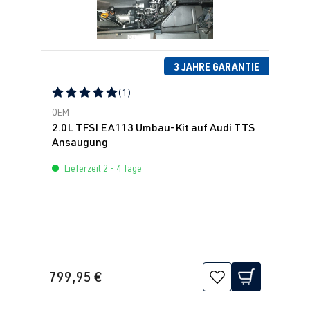
PS (206 kW)
2.0 TFSI
Scirocco
III (Typ 13) |
(EA888 Gen. 1
BJ 2008-2017
3 JAHRE GARANTIE
& 2)
(1)
Durchschnittliche Bewertung von 5 von 5 Sternen
OEM
2.0L TFSI EA113 Umbau-Kit auf Audi TTS
Ansaugung
Lieferzeit 2 - 4 Tage
799,95 €