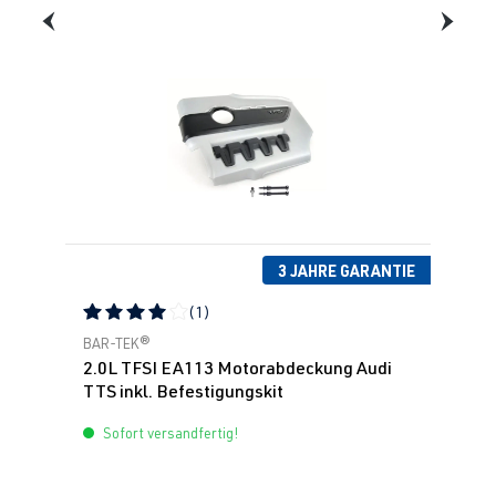
3 JAHRE GARANTIE
(1)
Durchschnittliche Bewertung von 4 von 5 Sternen
BAR-TEK®
2.0L TFSI EA113 Motorabdeckung Audi
TTS inkl. Befestigungskit
Sofort versandfertig!