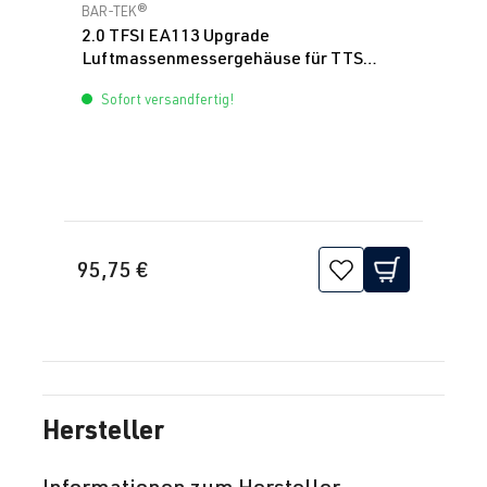
Durchschnittliche Bewertung von 5 von 5 Sternen
BAR-TEK®
2.0 TFSI EA113 Upgrade
Luftmassenmessergehäuse für TTS
Ansaugung
Sofort versandfertig!
95,75 €
Hersteller
Informationen zum Hersteller