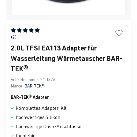
Durchschnittliche Bewertung von 5 von 5 Sternen
(2)
2.0L TFSI EA113 Adapter für
Wasserleitung Wärmetauscher BAR-
TEK®
Artikelnummer:
21tf376
Marke:
BAR-TEK®
BAR-TEK® Adapter
komplettes Adapter-Kit
hochwertiges Silikon
hochwertige Dash-Anschlüsse
langlebig