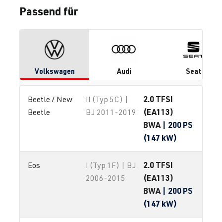
Passend für
Volkswagen
Audi
Seat
2.0 TFSI
Beetle / New 
II (Typ 5C) |
(EA113)
Beetle
BJ 2011-2019
BWA
| 200 PS
(147 kW)
2.0 TFSI
Eos
I (Typ 1F) | BJ
(EA113)
2006-2015
BWA
| 200 PS
(147 kW)