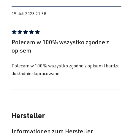
19. Juli 2023 21:38
2.0 TFSI
Golf
VI (Typ 5K1) |
(EA113)
BJ 2008-2012
CRZA
| 256
PS (188 kW)
Bewertung mit 5 von 5 Sternen
Polecam w 100% wszystko zgodne z
opisem
2.0 TFSI
Passat
B6 (Typ 3C) |
(EA113)
BJ 2005-2010
Polecam w 100% wszystko zgodne z opisem i bardzo
AXX
| 200 PS
dokładnie dopracowane
(147 kW)
2.0 TFSI
Passat
B6 (Typ 3C) |
(EA113)
BJ 2005-2010
BWA
| 200 PS
Hersteller
(147 kW)
Informationen zum Hersteller