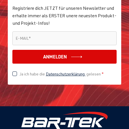
ADY
| 115 PS
Registriere dich JETZT für unseren Newsletter und
(85 kW)
erhalte immer als ERSTER unere neuesten Produkt-
und Projekt-Infos!
2.0 TFSI
Sharan
I (Typ 7M9) |
(EA113)
BJ 2000-2010
E-MAIL
*
E-MAIL
*
ATM
| 115 PS
(85 kW)
ANMELDEN
Ja ich habe die
Datenschutzerklärung
gelesen
*