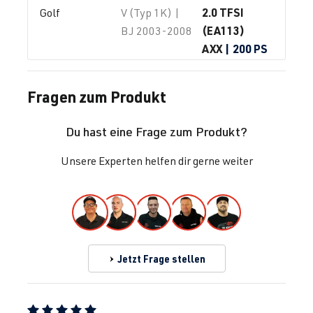
2.0 TFSI
Golf
V (Typ 1K) |
(EA113)
BJ 2003-2008
AXX
| 200 PS
(147 kW)
Fragen zum Produkt
2.0 TFSI
Golf
V (Typ 1K) |
(EA113)
BJ 2003-2008
Du hast eine Frage zum Produkt?
BPY
| 200 PS
(147 kW)
Unsere Experten helfen dir gerne weiter
2.0 TFSI
Golf
V (Typ 1K) |
(EA113)
BJ 2003-2008
BWA
| 200 PS
(147 kW)
Jetzt Frage stellen
2.0 TFSI
Golf
V (Typ 1K) |
(EA113)
BJ 2003-2008