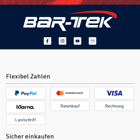
1.8T
Polo
IV (Typ 9N3) |
BJX
| 150 PS
BJ 2005-2009
(110 kW)
1.8T
Sharan
I (Typ 7M8) |
AJH
| 150 PS
BJ 1995-2000
(110 kW)
1.8T
Sharan
I (Typ 7M8) |
Flexibel Zahlen
AWC
| 150 PS
BJ 1995-2000
(110 kW)
Ratenkauf
Rechnung
Lastschrift
Sicher einkaufen