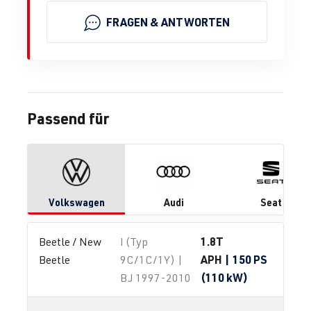
FRAGEN & ANTWORTEN
Passend für
Volkswagen
Audi
Seat
1.8T
Beetle / New 
I (Typ
APH
| 150 PS
Beetle
9C/1C/1Y) |
(110 kW)
BJ 1997-2010