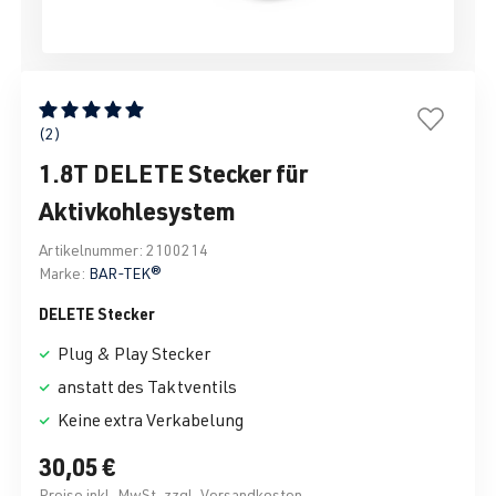
Durchschnittliche Bewertung von 5 von 5 Sternen
(2)
1.8T DELETE Stecker für
Aktivkohlesystem
Artikelnummer:
2100214
Marke:
BAR-TEK®
DELETE Stecker
Plug & Play Stecker
anstatt des Taktventils
Keine extra Verkabelung
30,05 €
Preise inkl. MwSt. zzgl. Versandkosten