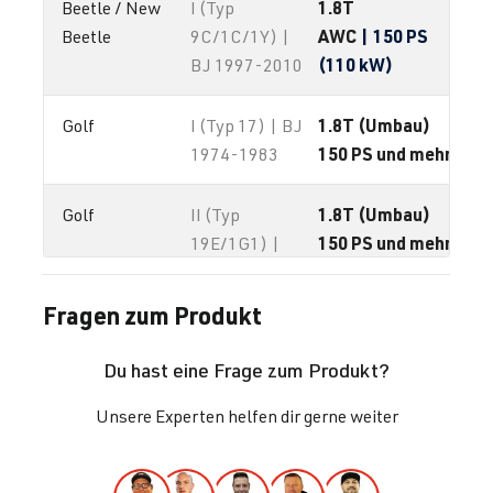
1.8T
Beetle / New 
I (Typ
AWC
| 150 PS
Beetle
9C/1C/1Y) |
(110 kW)
BJ 1997-2010
1.8T (Umbau)
Golf
I (Typ 17) | BJ
150 PS und mehr
1974-1983
1.8T (Umbau)
Golf
II (Typ
150 PS und mehr
19E/1G1) |
BJ 1983-1992
Fragen zum Produkt
1.8T (Umbau)
Golf
III (Typ 1H) |
150 PS und mehr
BJ 1991-1997
Du hast eine Frage zum Produkt?
Unsere Experten helfen dir gerne weiter
1.8T
Golf
IV (Typ 1J) |
AGU
| 150 PS
BJ 1997-2003
(110 kW)