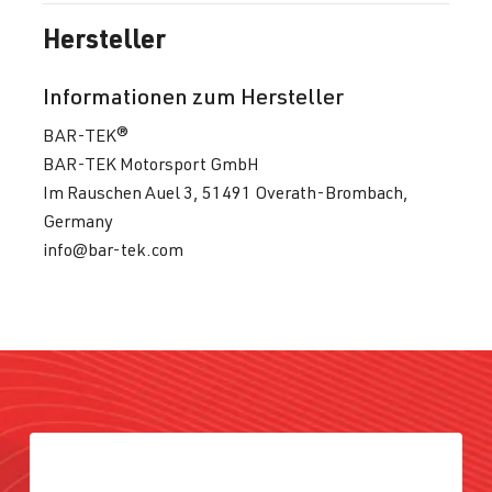
AUM
| 150 PS
Bora
Jetta/Bora -
Hersteller
(110 kW)
(Typ
1J2/1J5/1JM
Informationen zum Hersteller
) | BJ 1998-
BAR-TEK®
2005
BAR-TEK Motorsport GmbH
Im Rauschen Auel 3, 51491 Overath-Brombach,
1.8T
Jetta / Vento / 
IV -
Germany
AUQ
| 180 PS
Bora
Jetta/Bora -
info@bar-tek.com
(132 kW)
(Typ
1J2/1J5/1JM
) | BJ 1998-
2005
1.8T
Passat
B5 (Typ 3B) |
AEB
| 150 PS
BJ 1996-2000
(110 kW)