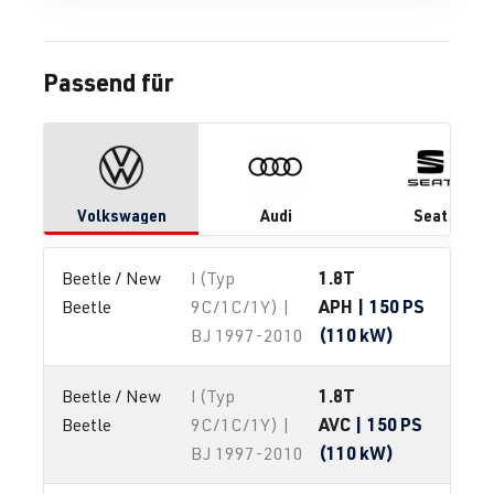
Passend für
Volkswagen
Audi
Seat
1.8T
Beetle / New 
I (Typ
APH
| 150 PS
Beetle
9C/1C/1Y) |
(110 kW)
BJ 1997-2010
1.8T
Beetle / New 
I (Typ
AVC
| 150 PS
Beetle
9C/1C/1Y) |
(110 kW)
BJ 1997-2010