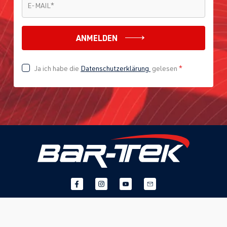
E-MAIL
*
ANMELDEN
Ja ich habe die
Datenschutzerklärung
gelesen
*