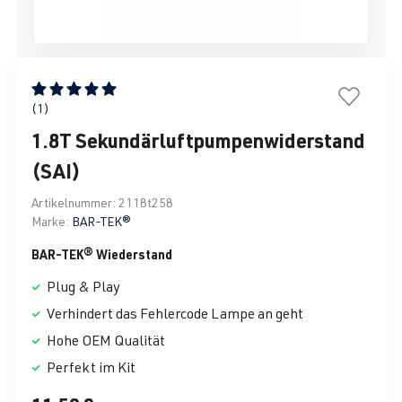
Durchschnittliche Bewertung von 5 von 5 Sternen
(1)
1.8T Sekundärluftpumpenwiderstand
(SAI)
Artikelnummer:
2118t258
Marke:
BAR-TEK®
BAR-TEK® Wiederstand
Plug & Play
Verhindert das Fehlercode Lampe an geht
Hohe OEM Qualität
Perfekt im Kit