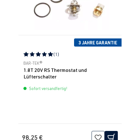
3 JAHRE GARANTIE
(1)
Durchschnittliche Bewertung von 5 von 5 Sternen
BAR-TEK®
1.8T 20V RS Thermostat und
Lüfterschalter
Sofort versandfertig!
98,25 €