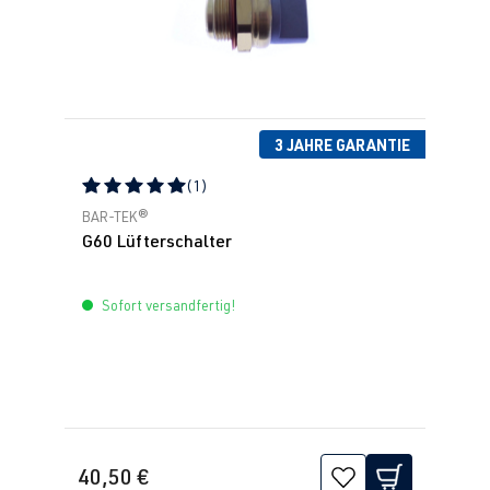
3 JAHRE GARANTIE
(1)
Durchschnittliche Bewertung von 5 von 5 Sternen
BAR-TEK®
G60 Lüfterschalter
Sofort versandfertig!
40,50 €