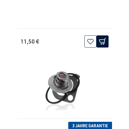
) | BJ 1998-
2005
1.8T
Jetta / Vento / 
IV -
AUQ
| 180 PS
Bora
Jetta/Bora -
11,50 €
(132 kW)
(Typ
1J2/1J5/1JM
) | BJ 1998-
2005
1.8T
Polo
IV (Typ 9N3) |
BBU
| 180 PS
BJ 2005-2009
(132 kW)
1.8T
Polo
IV (Typ 9N3) |
BJX
| 150 PS
BJ 2005-2009
(110 kW)
3 JAHRE GARANTIE