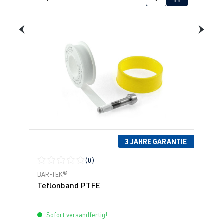
3 JAHRE GARANTIE
(0)
Durchschnittliche Bewertung von 0 von 5 Sternen
BAR-TEK®
Teflonband PTFE
Sofort versandfertig!