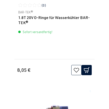
(0)
Durchschnittliche Bewertung von 0 von 5 Sternen
BAR-TEK®
1.8T 20V O-Ringe für Wasserkühler BAR-
TEK®
Sofort versandfertig!
8,05 €