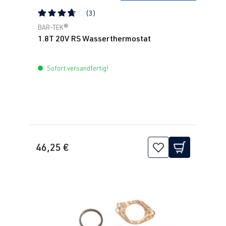
(3)
Durchschnittliche Bewertung von 3.67 von 5 Sternen
BAR-TEK®
1.8T 20V RS Wasserthermostat
Sofort versandfertig!
46,25 €