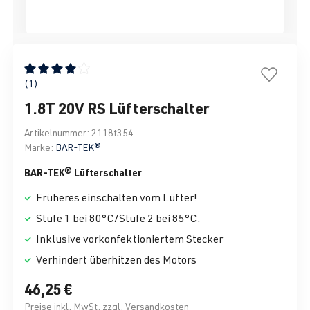
Durchschnittliche Bewertung von 4 von 5 Sternen
(1)
1.8T 20V RS Lüfterschalter
Artikelnummer:
2118t354
Marke:
BAR-TEK®
BAR-TEK® Lüfterschalter
Früheres einschalten vom Lüfter!
Stufe 1 bei 80°C/Stufe 2 bei 85°C.
Inklusive vorkonfektioniertem Stecker
Verhindert überhitzen des Motors
46,25 €
Preise inkl. MwSt. zzgl. Versandkosten